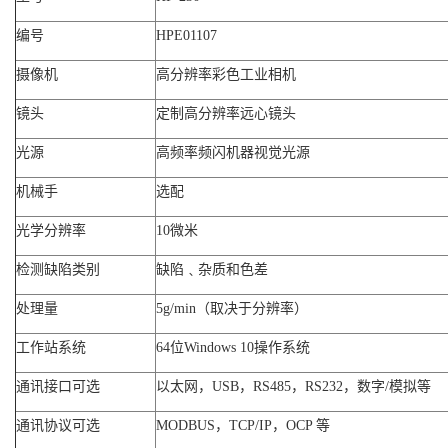
编号
HPE01107
摄像机
高分辨率彩色工业相机
镜头
定制高分辨率远心镜头
光源
高频率频闪机器视觉光源
机械手
选配
光学分辨率
10微米
检测缺陷类别
缺陷﹑杂质和色差
处理量
5g/min（取决于分辨率）
工作站系统
64位Windows 10操作系统
通讯接口可选
以太网，USB，RS485，RS232，数字/模拟等
通讯协议可选
MODBUS，TCP/IP，OCP 等