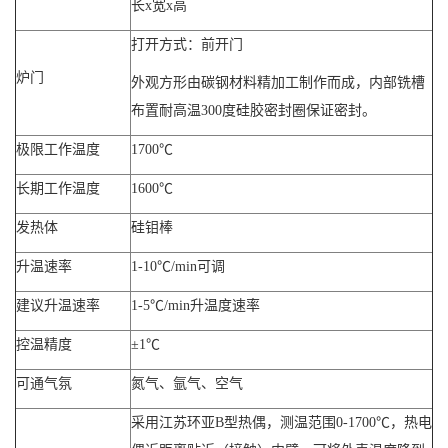
长x宽x高
打开方式：前开门
炉门
外观方形由碳钢材料精加工制作而成，内部铣槽
布置耐高温300度硅胶密封圈保证密封。
极限工作温度
1700℃
长期工作温度
1600℃
发热体
硅钼棒
升温速率
1-10℃/min可调
建议升温速率
1-5℃/min升温度速率
控温精度
±1℃
可通气氛
氮气、氩气、空气
采用江苏环亚B型热偶，测温范围0-1700℃，热电